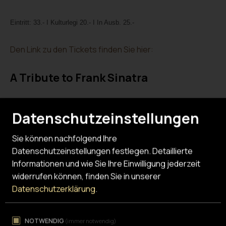
Eintritt: 33.- I Kulturlegi 20.- I In Ausb. 25.-
Den Link zu den Tickets finden Sie hier:
A Tribute to Frank Sinatra
Do I 4. Februar 2027 I 20 Uhr, Stürmeierhuus
Datenschutzeinstellungen
Sämi Zünd & The Apollo Brothers
Sie können nachfolgend Ihre
Datenschutzeinstellungen festlegen.
Detaillierte
Sämi Zünd and the Apollo Brothers präsentieren ein stilistisch höchst
Informationen und wie Sie Ihre Einwilligung jederzeit
abwechslungsreiches Programm mit dem Oeuvre Frank Sinatras.
widerrufen können, finden Sie in unserer
Dabei reisen sie musikalisch den Stationen des wohl grössten
Datenschutzerklärung
.
Entertainers des 20. Jahrhunderts nach und bereichern die Show mit
Facts und Anekdoten.
NOTWENDIG
(immer notwendig)