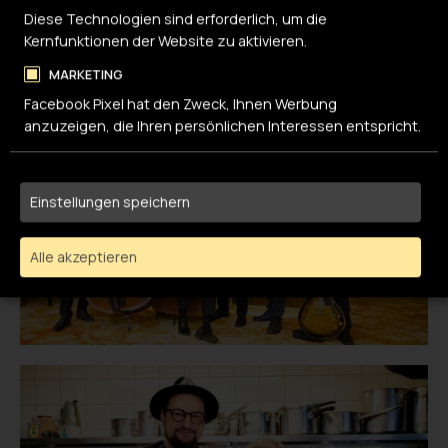
Diese Technologien sind erforderlich, um die
Eintritt: 33.- I Kulturlegi 20.- I In Ausb. 25.-
Kernfunktionen der Website zu aktivieren.
Den Link zu den Tickets finden Sie hier:
MARKETING
Facebook Pixel hat den Zweck, Ihnen Werbung
anzuzeigen, die Ihren persönlichen Interessen entspricht.
Einstellungen speichern
Alle akzeptieren