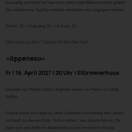
kurzweilig und frech hat man noch selten zwei Männer kochen gehört!
Das kulinarische Top-Duo entlässt niemanden mit hungrigem Herzen!
Eintritt: 33.- I Kulturlegi 20.- I In Ausb. 25.-
Den Link zu den Tickets finden Sie hier:
«öppeneso»
Fr I 16. April 2027 I 20 Uhr I Stürmeierhuus
Gespielt von Philipp Galizia. Begleitet virtuos am Piano von Chrigi
Roffler.
Galizia macht sich öppe so seine Gedanken zum Anfang des Lebens
und auch zu dessen Ende. Und zu vielem, was dazwischen ist. Da
kann sich eine höllische Melancholie in eine himmlische Freude